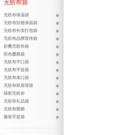
无纺布袋
无纺布保温袋
无纺布拉链保温袋
无纺布外卖打包袋
无纺布品牌宣传袋
折叠无纺布袋
彩色覆膜袋
无纺布平口袋
无纺布手提袋
无纺布束口袋
无纺布双肩背袋
镭射无纺布
无纺布礼品袋
无纺布围裙
服装手提袋