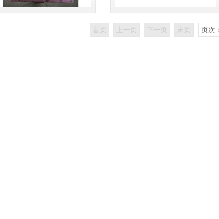
首页
上一页
下一页
末页
页次