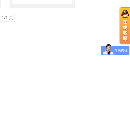
：
1
/1 页