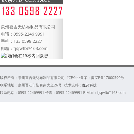
泉州喜吉无纺布制品有限公司
电话：0595-2246 9991
手机：133 0598 2227
邮箱：fjsjwfb@163.com
版权所有：泉州喜吉无纺布制品有限公司 ICP企业备案：闽ICP备17000590号
联系地址：泉州晋江市迎宾南大道26号 技术支持：
红邦科技
联系电话：0595-22469991 传真：0595-22469991 E-Mail：fjsjwfb@163.com