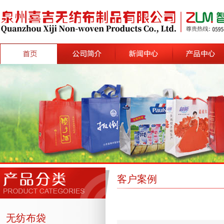
首页
公司简介
新闻中心
产品中心
客户案例
无纺布袋