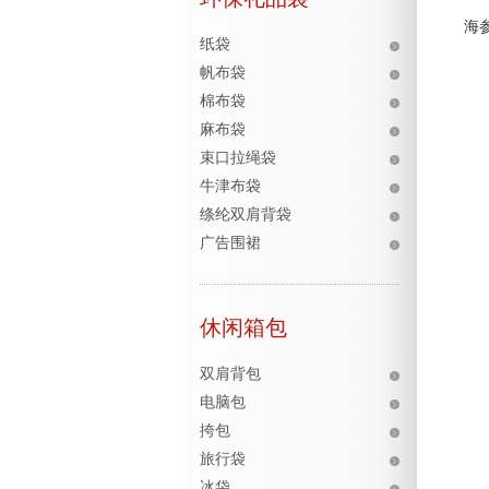
海
纸袋
帆布袋
棉布袋
麻布袋
束口拉绳袋
牛津布袋
绦纶双肩背袋
广告围裙
休闲箱包
双肩背包
电脑包
挎包
旅行袋
冰袋