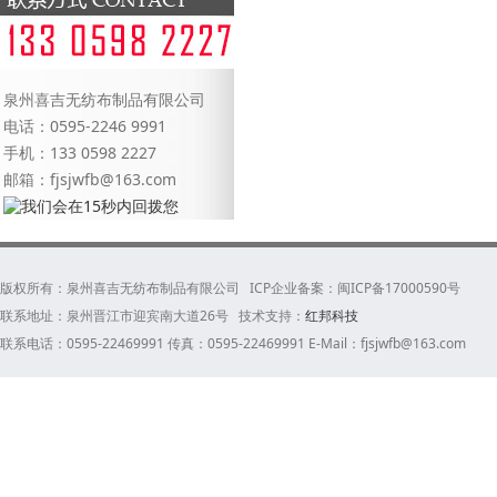
泉州喜吉无纺布制品有限公司
电话：0595-2246 9991
手机：133 0598 2227
邮箱：fjsjwfb@163.com
版权所有：泉州喜吉无纺布制品有限公司 ICP企业备案：闽ICP备17000590号
联系地址：泉州晋江市迎宾南大道26号 技术支持：
红邦科技
联系电话：0595-22469991 传真：0595-22469991 E-Mail：fjsjwfb@163.com