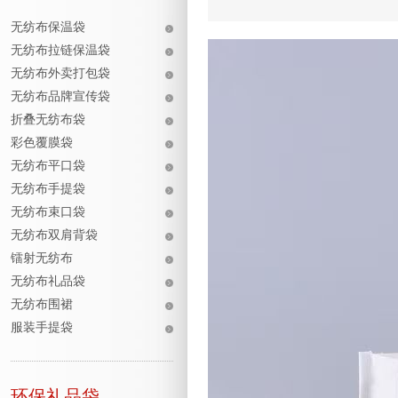
无纺布保温袋
无纺布拉链保温袋
无纺布外卖打包袋
无纺布品牌宣传袋
折叠无纺布袋
彩色覆膜袋
无纺布平口袋
无纺布手提袋
无纺布束口袋
无纺布双肩背袋
镭射无纺布
无纺布礼品袋
无纺布围裙
服装手提袋
环保礼品袋