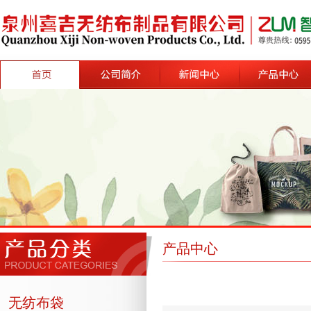
首页
公司简介
新闻中心
产品中心
产品中心
无纺布袋